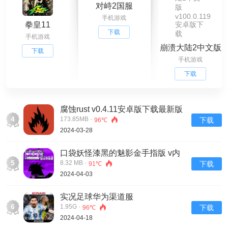
对峙2国服
手机游戏
v0.27.3手机版下
拳皇11
载
下载
手机游戏
崩溃大陆2中文版
下载
手机游戏
v100.0.119安卓
版下载
下载
腐蚀rust v0.4.11安卓版下载最新版
4
173.85MB ·
下载
96℃
2024-03-28
口袋妖怪漆黑的魅影金手指版 v内
5
置修改器版手游下载
8.32 MB ·
下载
91℃
2024-04-03
实况足球华为渠道服
6
1.95G ·
下载
96℃
2024-04-18