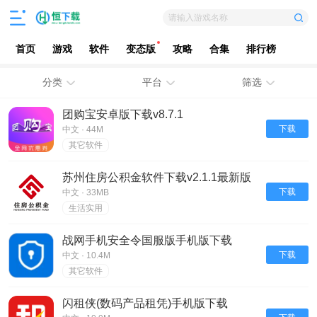
请输入游戏名称
首页
游戏
软件
变态版
攻略
合集
排行榜
分类
平台
筛选
团购宝安卓版下载v8.7.1
下载
中文 · 44M
其它软件
苏州住房公积金软件下载v2.1.1最新版
下载
中文 · 33MB
生活实用
战网手机安全令国服版手机版下载
v2.6.5.5最新版
下载
中文 · 10.4M
其它软件
闪租侠(数码产品租凭)手机版下载