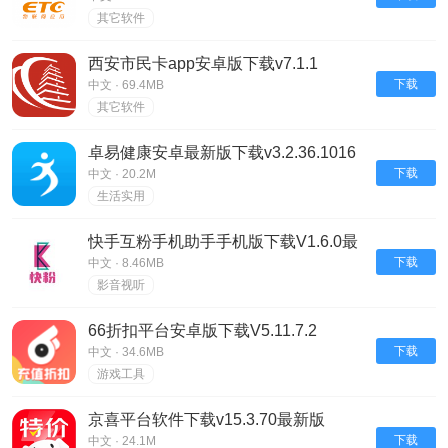
其它软件
西安市民卡app安卓版下载v7.1.1
下载
中文 · 69.4MB
其它软件
卓易健康安卓最新版下载v3.2.36.1016
下载
中文 · 20.2M
生活实用
快手互粉手机助手手机版下载V1.6.0最
新版
下载
中文 · 8.46MB
影音视听
66折扣平台安卓版下载V5.11.7.2
下载
中文 · 34.6MB
游戏工具
京喜平台软件下载v15.3.70最新版
下载
中文 · 24.1M