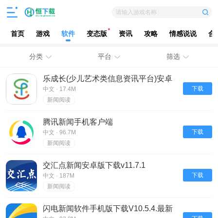
请输入游戏名称
首页
游戏
软件
变态版
资讯
攻略
情感说说
合
分类
平台
筛选
乐成长(少儿艺术类信息资讯平台)安卓
版下载v2.3.3最新版
下载
中文 · 17.4M
新闻阅读
腾讯新闻手机客户端
下载
中文 · 96.7M
新闻阅读
交汇点新闻安卓版下载v11.7.1
下载
中文 · 187M
新闻阅读
闪电新闻软件手机版下载V10.5.4.最新