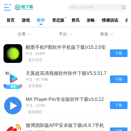
请输入游戏名称
首页
游戏
软件
变态版
资讯
攻略
情感说说
合
分类
平台
筛选
醒图手机P图软件手机版下载V15.2.0安
卓版
下载
中文 · 428M
其它软件
天翼超高清视频软件软件下载V5.5.51.7
安卓版
下载
中文 · 95.7MB
影音视听
MX Player Pro专业版软件下载v3.0.12
去广告
下载
中文 · 127M
影音视听
微博国际版APP安卓版下载v6.9.7手机