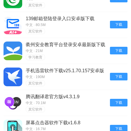
其它软件
139邮箱登陆登录入口安卓版下载
v11.4.1
下载
中文 · 80.5M
其它软件
衢州安全教育平台登录安卓最新版下载
v1.9.2
下载
中文 · 21M
学习教育
手机迅雷软件下载v25.1.70.157安卓版
下载
中文 · 190M
其它软件
腾讯翻译君官方版v4.3.1.9
下载
中文 · 70.1M
其它软件
屏幕点击器软件下载v1.6.8
下载
中文 · 16.7M