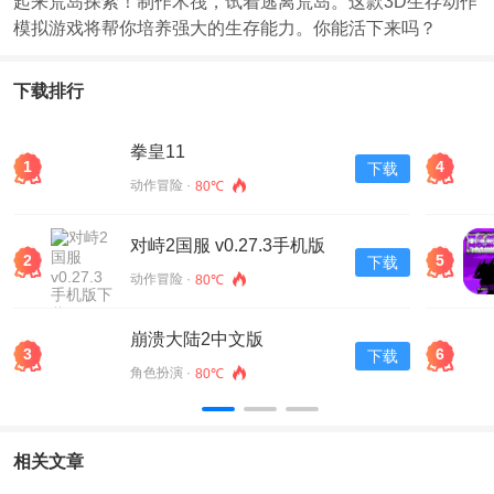
起来荒岛探索！制作木筏，试着逃离荒岛。这款3D生存动作
模拟游戏将帮你培养强大的生存能力。你能活下来吗？
下载排行
拳皇11
1
4
下载
动作冒险 ·
80℃
对峙2国服 v0.27.3手机版
2
5
下载
下载
动作冒险 ·
80℃
崩溃大陆2中文版
3
6
下载
v100.0.119安卓版下载
角色扮演 ·
80℃
相关文章