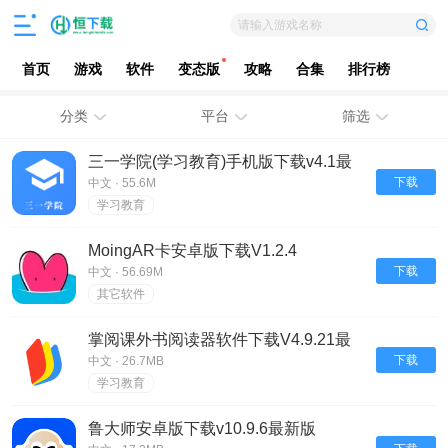
请输入游戏名称
首页
游戏
软件
变态版
攻略
合集
排行榜
分类
平台
筛选
三一学院(学习教育)手机版下载v4.1最
新版
下载
中文 · 55.6M
学习教育
MoingAR卡安卓版下载V1.2.4
下载
中文 · 56.69M
其它软件
掌阅课外书阅读器软件下载V4.9.21最
新版
下载
中文 · 26.7MB
学习教育
鲁大师安卓版下载v10.9.6最新版